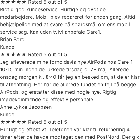
★
★
★
★
★
Rated 5 out of 5
Rigtig god kundeservice. Hurtige og dygtige
medarbejdere. Mobil blev repareret for anden gang. Altid
behjælpelige med at svare på spørgsmål om ens mobil
service sag. Kan uden tvivl anbefale Care1.
Brian Borg
Kunde
★
★
★
★
★
Rated 5 out of 5
Jeg afleverede mine forholdsvis nye AirPods hos Care 1
10-15 min inden de lukkede tirsdag d. 28 maj. Allerede
onsdag morgen kl. 8:40 får jeg en besked om, at de er klar
til afhentning. Her har de allerede fundet en fejl på begge
AirPods, og erstatter disse med nogle nye. Rigtig
imødekommende og effektiv personale.
Anne Lykke Jacobsen
Kunde
★
★
★
★
★
Rated 5 out of 5
Hurtigt og effektivt. Telefonen var klar til returnering 4
timer efter de havde modtaget den med PostNord. Der gik